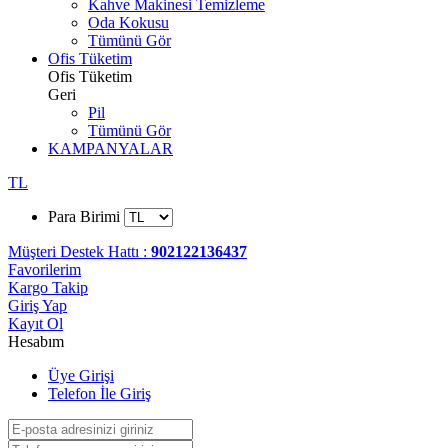
Kahve Makinesi Temizleme
Oda Kokusu
Tümünü Gör
Ofis Tüketim
Ofis Tüketim
Geri
Pil
Tümünü Gör
KAMPANYALAR
TL
Para Birimi
Müşteri Destek Hattı :
902122136437
Favorilerim
Kargo Takip
Giriş Yap
Kayıt Ol
Hesabım
Üye Girişi
Telefon İle Giriş