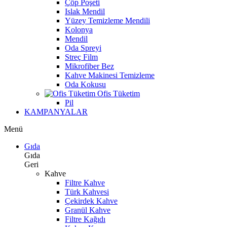
Çöp Poşeti
Islak Mendil
Yüzey Temizleme Mendili
Kolonya
Mendil
Oda Spreyi
Streç Film
Mikrofiber Bez
Kahve Makinesi Temizleme
Oda Kokusu
Ofis Tüketim
Pil
KAMPANYALAR
Menü
Gıda
Gıda
Geri
Kahve
Filtre Kahve
Türk Kahvesi
Çekirdek Kahve
Granül Kahve
Filtre Kağıdı