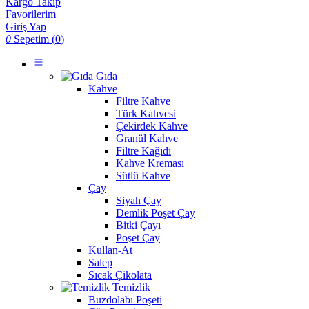
Kargo Takip
Favorilerim
Giriş Yap
0
Sepetim (
0
)
Gıda
Kahve
Filtre Kahve
Türk Kahvesi
Çekirdek Kahve
Granül Kahve
Filtre Kağıdı
Kahve Kreması
Sütlü Kahve
Çay
Siyah Çay
Demlik Poşet Çay
Bitki Çayı
Poşet Çay
Kullan-At
Salep
Sıcak Çikolata
Temizlik
Buzdolabı Poşeti