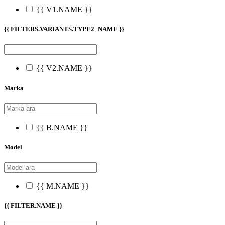
{{ V1.NAME }}
{{ FILTERS.VARIANTS.TYPE2_NAME }}
{{ V2.NAME }}
Marka
{{ B.NAME }}
Model
{{ M.NAME }}
{{ FILTER.NAME }}