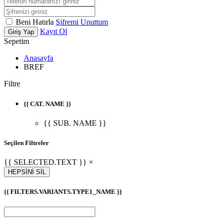
Beni Hatırla
Şifremi Unuttum
Kayıt Ol
Giriş Yap
Sepetim
Anasayfa
BREF
Filtre
{{ CAT. NAME }}
{{ SUB. NAME }}
Seçilen Filtreler
{{ SELECTED.TEXT }} ×
HEPSİNİ SİL
{{ FILTERS.VARIANTS.TYPE1_NAME }}