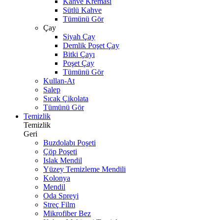
Kahve Kreması
Sütlü Kahve
Tümünü Gör
Çay
Siyah Çay
Demlik Poşet Çay
Bitki Çayı
Poşet Çay
Tümünü Gör
Kullan-At
Salep
Sıcak Çikolata
Tümünü Gör
Temizlik
Temizlik
Geri
Buzdolabı Poşeti
Çöp Poşeti
Islak Mendil
Yüzey Temizleme Mendili
Kolonya
Mendil
Oda Spreyi
Streç Film
Mikrofiber Bez