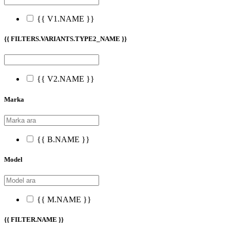
{{ V1.NAME }}
{{ FILTERS.VARIANTS.TYPE2_NAME }}
{{ V2.NAME }}
Marka
{{ B.NAME }}
Model
{{ M.NAME }}
{{ FILTER.NAME }}