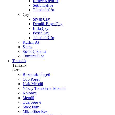
Kahve Kreması
Sütlü Kahve
Tümünü Gör
Çay
Siyah Çay
Demlik Poşet Çay
Bitki Çayı
Poşet Çay
Tümünü Gör
Kullan-At
Salep
Sıcak Çikolata
Tümünü Gör
Temizlik
Temizlik
Geri
Buzdolabı Poşeti
Çöp Poşeti
Islak Mendil
Yüzey Temizleme Mendili
Kolonya
Mendil
Oda Spreyi
Streç Film
Mikrofiber Bez