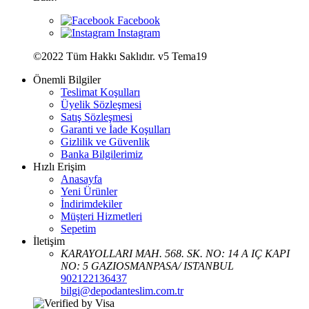
©2022 Tüm Hakkı Saklıdır. v5 Tema19
Önemli Bilgiler
Teslimat Koşulları
Üyelik Sözleşmesi
Satış Sözleşmesi
Garanti ve İade Koşulları
Gizlilik ve Güvenlik
Banka Bilgilerimiz
Hızlı Erişim
Anasayfa
Yeni Ürünler
İndirimdekiler
Müşteri Hizmetleri
Sepetim
İletişim
KARAYOLLARI MAH. 568. SK. NO: 14 A IÇ KAPI
NO: 5 GAZIOSMANPASA/ ISTANBUL
902122136437
bilgi@depodanteslim.com.tr