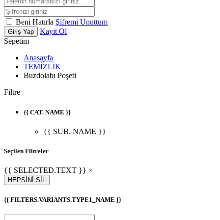
Beni Hatırla
Şifremi Unuttum
Kayıt Ol
Giriş Yap
Sepetim
Anasayfa
TEMİZLİK
Buzdolabı Poşeti
Filtre
{{ CAT. NAME }}
{{ SUB. NAME }}
Seçilen Filtreler
{{ SELECTED.TEXT }} ×
HEPSİNİ SİL
{{ FILTERS.VARIANTS.TYPE1_NAME }}