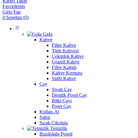
Kargo Takip
Favorilerim
Giriş Yap
0
Sepetim (
0
)
Gıda
Kahve
Filtre Kahve
Türk Kahvesi
Çekirdek Kahve
Granül Kahve
Filtre Kağıdı
Kahve Kreması
Sütlü Kahve
Çay
Siyah Çay
Demlik Poşet Çay
Bitki Çayı
Poşet Çay
Kullan-At
Salep
Sıcak Çikolata
Temizlik
Buzdolabı Poşeti