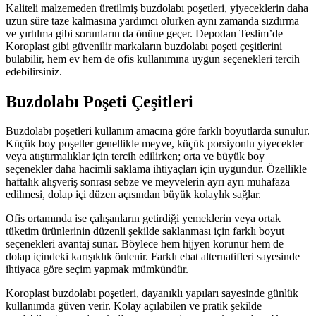
Kaliteli malzemeden üretilmiş buzdolabı poşetleri, yiyeceklerin daha
uzun süre taze kalmasına yardımcı olurken aynı zamanda sızdırma
ve yırtılma gibi sorunların da önüne geçer. Depodan Teslim’de
Koroplast gibi güvenilir markaların buzdolabı poşeti çeşitlerini
bulabilir, hem ev hem de ofis kullanımına uygun seçenekleri tercih
edebilirsiniz.
Buzdolabı Poşeti Çeşitleri
Buzdolabı poşetleri kullanım amacına göre farklı boyutlarda sunulur.
Küçük boy poşetler genellikle meyve, küçük porsiyonlu yiyecekler
veya atıştırmalıklar için tercih edilirken; orta ve büyük boy
seçenekler daha hacimli saklama ihtiyaçları için uygundur. Özellikle
haftalık alışveriş sonrası sebze ve meyvelerin ayrı ayrı muhafaza
edilmesi, dolap içi düzen açısından büyük kolaylık sağlar.
Ofis ortamında ise çalışanların getirdiği yemeklerin veya ortak
tüketim ürünlerinin düzenli şekilde saklanması için farklı boyut
seçenekleri avantaj sunar. Böylece hem hijyen korunur hem de
dolap içindeki karışıklık önlenir. Farklı ebat alternatifleri sayesinde
ihtiyaca göre seçim yapmak mümkündür.
Koroplast buzdolabı poşetleri, dayanıklı yapıları sayesinde günlük
kullanımda güven verir. Kolay açılabilen ve pratik şekilde