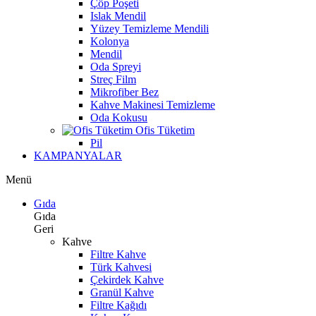
Çöp Poşeti
Islak Mendil
Yüzey Temizleme Mendili
Kolonya
Mendil
Oda Spreyi
Streç Film
Mikrofiber Bez
Kahve Makinesi Temizleme
Oda Kokusu
Ofis Tüketim
Pil
KAMPANYALAR
Menü
Gıda
Gıda
Geri
Kahve
Filtre Kahve
Türk Kahvesi
Çekirdek Kahve
Granül Kahve
Filtre Kağıdı