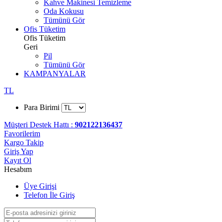
Kahve Makinesi Temizleme
Oda Kokusu
Tümünü Gör
Ofis Tüketim
Ofis Tüketim
Geri
Pil
Tümünü Gör
KAMPANYALAR
TL
Para Birimi
Müşteri Destek Hattı :
902122136437
Favorilerim
Kargo Takip
Giriş Yap
Kayıt Ol
Hesabım
Üye Girişi
Telefon İle Giriş