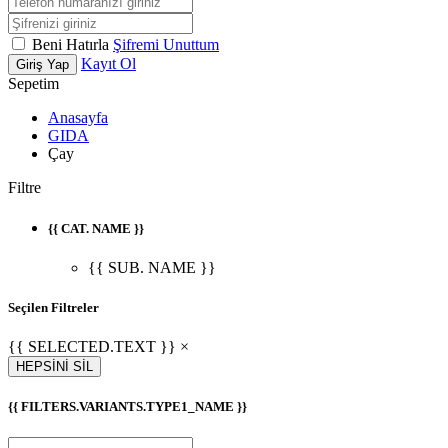
Beni Hatırla
Şifremi Unuttum
Kayıt Ol
Giriş Yap
Sepetim
Anasayfa
GIDA
Çay
Filtre
{{ CAT. NAME }}
{{ SUB. NAME }}
Seçilen Filtreler
{{ SELECTED.TEXT }} ×
HEPSİNİ SİL
{{ FILTERS.VARIANTS.TYPE1_NAME }}