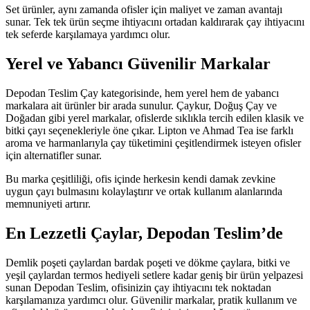
Set ürünler, aynı zamanda ofisler için maliyet ve zaman avantajı
sunar. Tek tek ürün seçme ihtiyacını ortadan kaldırarak çay ihtiyacını
tek seferde karşılamaya yardımcı olur.
Yerel ve Yabancı Güvenilir Markalar
Depodan Teslim Çay kategorisinde, hem yerel hem de yabancı
markalara ait ürünler bir arada sunulur.
Çaykur
,
Doğuş Çay
ve
Doğadan
gibi yerel markalar, ofislerde sıklıkla tercih edilen klasik ve
bitki çayı seçenekleriyle öne çıkar.
Lipton
ve
Ahmad Tea
ise farklı
aroma ve harmanlarıyla çay tüketimini çeşitlendirmek isteyen ofisler
için alternatifler sunar.
Bu marka çeşitliliği, ofis içinde herkesin kendi damak zevkine
uygun çayı bulmasını kolaylaştırır ve ortak kullanım alanlarında
memnuniyeti artırır.
En Lezzetli Çaylar, Depodan Teslim’de
Demlik poşeti çaylardan bardak poşeti ve dökme çaylara, bitki ve
yeşil çaylardan termos hediyeli setlere kadar geniş bir ürün yelpazesi
sunan Depodan Teslim, ofisinizin çay ihtiyacını tek noktadan
karşılamanıza yardımcı olur. Güvenilir markalar, pratik kullanım ve