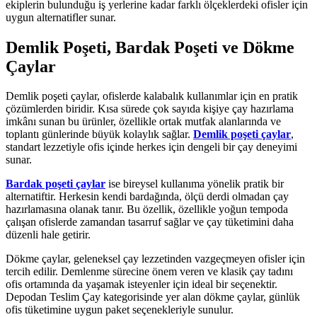
ekiplerin bulunduğu iş yerlerine kadar farklı ölçeklerdeki ofisler için
uygun alternatifler sunar.
Demlik Poşeti, Bardak Poşeti ve Dökme
Çaylar
Demlik poşeti çaylar, ofislerde kalabalık kullanımlar için en pratik
çözümlerden biridir. Kısa sürede çok sayıda kişiye çay hazırlama
imkânı sunan bu ürünler, özellikle ortak mutfak alanlarında ve
toplantı günlerinde büyük kolaylık sağlar.
Demlik poşeti çaylar
,
standart lezzetiyle ofis içinde herkes için dengeli bir çay deneyimi
sunar.
Bardak poşeti çaylar
ise bireysel kullanıma yönelik pratik bir
alternatiftir. Herkesin kendi bardağında, ölçü derdi olmadan çay
hazırlamasına olanak tanır. Bu özellik, özellikle yoğun tempoda
çalışan ofislerde zamandan tasarruf sağlar ve çay tüketimini daha
düzenli hale getirir.
Dökme çaylar, geleneksel çay lezzetinden vazgeçmeyen ofisler için
tercih edilir. Demlenme sürecine önem veren ve klasik çay tadını
ofis ortamında da yaşamak isteyenler için ideal bir seçenektir.
Depodan Teslim Çay kategorisinde yer alan dökme çaylar, günlük
ofis tüketimine uygun paket seçenekleriyle sunulur.