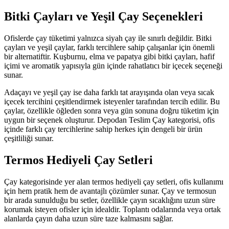
Bitki Çayları ve Yeşil Çay Seçenekleri
Ofislerde çay tüketimi yalnızca siyah çay ile sınırlı değildir. Bitki
çayları ve yeşil çaylar, farklı tercihlere sahip çalışanlar için önemli
bir alternatiftir. Kuşburnu, elma ve papatya gibi bitki çayları, hafif
içimi ve aromatik yapısıyla gün içinde rahatlatıcı bir içecek seçeneği
sunar.
Adaçayı ve yeşil çay ise daha farklı tat arayışında olan veya sıcak
içecek tercihini çeşitlendirmek isteyenler tarafından tercih edilir. Bu
çaylar, özellikle öğleden sonra veya gün sonuna doğru tüketim için
uygun bir seçenek oluşturur. Depodan Teslim Çay kategorisi, ofis
içinde farklı çay tercihlerine sahip herkes için dengeli bir ürün
çeşitliliği sunar.
Termos Hediyeli Çay Setleri
Çay kategorisinde yer alan termos hediyeli çay setleri, ofis kullanımı
için hem pratik hem de avantajlı çözümler sunar. Çay ve termosun
bir arada sunulduğu bu setler, özellikle çayın sıcaklığını uzun süre
korumak isteyen ofisler için idealdir. Toplantı odalarında veya ortak
alanlarda çayın daha uzun süre taze kalmasını sağlar.