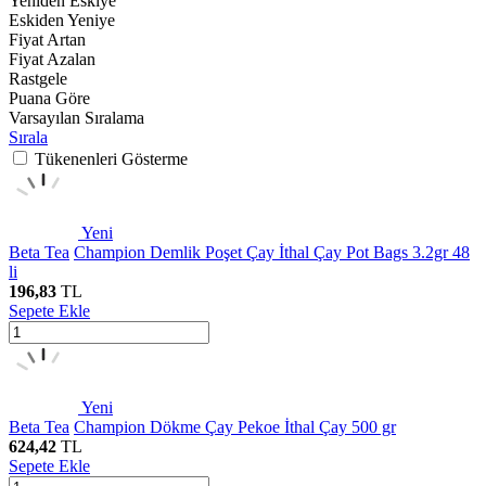
Yeniden Eskiye
Eskiden Yeniye
Fiyat Artan
Fiyat Azalan
Rastgele
Puana Göre
Varsayılan Sıralama
Sırala
Tükenenleri Gösterme
Yeni
Beta Tea
Champion Demlik Poşet Çay İthal Çay Pot Bags 3.2gr 48
li
196,83
TL
Sepete Ekle
Yeni
Beta Tea
Champion Dökme Çay Pekoe İthal Çay 500 gr
624,42
TL
Sepete Ekle