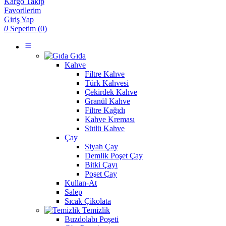
Kargo Takip
Favorilerim
Giriş Yap
0
Sepetim (
0
)
Gıda
Kahve
Filtre Kahve
Türk Kahvesi
Çekirdek Kahve
Granül Kahve
Filtre Kağıdı
Kahve Kreması
Sütlü Kahve
Çay
Siyah Çay
Demlik Poşet Çay
Bitki Çayı
Poşet Çay
Kullan-At
Salep
Sıcak Çikolata
Temizlik
Buzdolabı Poşeti