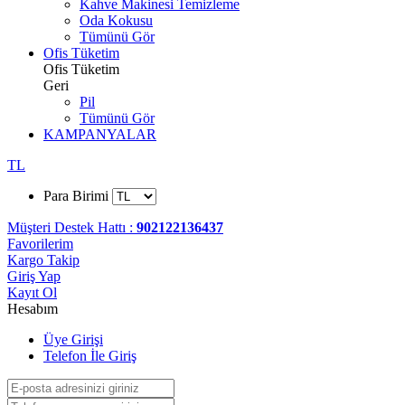
Kahve Makinesi Temizleme
Oda Kokusu
Tümünü Gör
Ofis Tüketim
Ofis Tüketim
Geri
Pil
Tümünü Gör
KAMPANYALAR
TL
Para Birimi
Müşteri Destek Hattı :
902122136437
Favorilerim
Kargo Takip
Giriş Yap
Kayıt Ol
Hesabım
Üye Girişi
Telefon İle Giriş