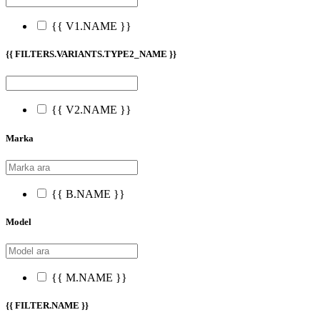
{{ V1.NAME }}
{{ FILTERS.VARIANTS.TYPE2_NAME }}
{{ V2.NAME }}
Marka
{{ B.NAME }}
Model
{{ M.NAME }}
{{ FILTER.NAME }}