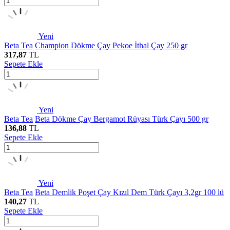
Yeni
Beta Tea
Champion Dökme Çay Pekoe İthal Çay 250 gr
317,87
TL
Sepete Ekle
Yeni
Beta Tea
Beta Dökme Çay Bergamot Rüyası Türk Çayı 500 gr
136,88
TL
Sepete Ekle
Yeni
Beta Tea
Beta Demlik Poşet Çay Kızıl Dem Türk Çayı 3,2gr 100 lü
140,27
TL
Sepete Ekle