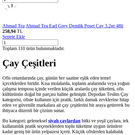
Ahmad Tea
Ahmad Tea Earl Grey Demlik Poşet Çay 3.2gr 48li
258,94
TL
Sepete Ekle
Toplam
110
ürün bulunmaktadır.
Çay Çeşitleri
Ofis ortamlarında çay, günün her saatine eşlik eden temel
içeceklerden biridir. Kısa molalarda, toplantı aralarında veya yoğun
çalışma temposu içinde verilen küçük aralarda çay tüketimi, ofis
kültürünün doğal bir parçası haline gelmiştir. Depodan Teslim Çay
kategorisi, ofiste kullanım için pratik, farklı damak zevklerine hitap
eden ve güvenilir markalara ait çay çeşitlerini bir araya getirerek bu
ihtiyaca düzenli bir çözüm sunar.
Bu kategori; geleneksel
siyah çaylardan
bitki ve yeşil çaylara, tek
kullanımlık pratik seçeneklerden toplu tüketime uygun ürünlere
kadar geniş bir ürün yelpazesi içerir. Küçük ofislerden kalabalık