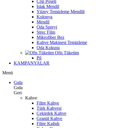
Çöp Poşeti
Islak Mendil
Yüzey Temizleme Mendili
Kolonya
Mendil
Oda Spreyi
Streç Film
Mikrofiber Bez
Kahve Makinesi Temizleme
Oda Kokusu
Ofis Tüketim
Pil
KAMPANYALAR
Menü
Gıda
Gıda
Geri
Kahve
Filtre Kahve
Türk Kahvesi
Çekirdek Kahve
Granül Kahve
Filtre Kağıdı