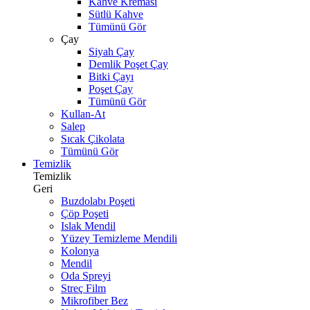
Kahve Kreması
Sütlü Kahve
Tümünü Gör
Çay
Siyah Çay
Demlik Poşet Çay
Bitki Çayı
Poşet Çay
Tümünü Gör
Kullan-At
Salep
Sıcak Çikolata
Tümünü Gör
Temizlik
Temizlik
Geri
Buzdolabı Poşeti
Çöp Poşeti
Islak Mendil
Yüzey Temizleme Mendili
Kolonya
Mendil
Oda Spreyi
Streç Film
Mikrofiber Bez