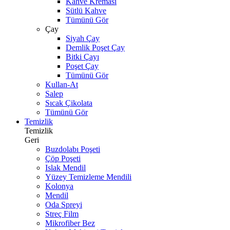
Kahve Kreması
Sütlü Kahve
Tümünü Gör
Çay
Siyah Çay
Demlik Poşet Çay
Bitki Çayı
Poşet Çay
Tümünü Gör
Kullan-At
Salep
Sıcak Çikolata
Tümünü Gör
Temizlik
Temizlik
Geri
Buzdolabı Poşeti
Çöp Poşeti
Islak Mendil
Yüzey Temizleme Mendili
Kolonya
Mendil
Oda Spreyi
Streç Film
Mikrofiber Bez