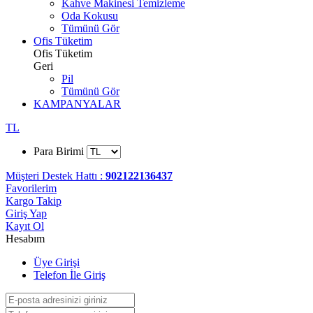
Kahve Makinesi Temizleme
Oda Kokusu
Tümünü Gör
Ofis Tüketim
Ofis Tüketim
Geri
Pil
Tümünü Gör
KAMPANYALAR
TL
Para Birimi
Müşteri Destek Hattı :
902122136437
Favorilerim
Kargo Takip
Giriş Yap
Kayıt Ol
Hesabım
Üye Girişi
Telefon İle Giriş