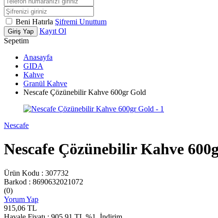
Beni Hatırla
Şifremi Unuttum
Kayıt Ol
Giriş Yap
Sepetim
Anasayfa
GIDA
Kahve
Granül Kahve
Nescafe Çözünebilir Kahve 600gr Gold
Nescafe
Nescafe Çözünebilir Kahve 600
Ürün Kodu :
307732
Barkod :
8690632021072
(0)
Yorum Yap
915,06
TL
Havale Fiyatı :
905,91
TL
%1
İndirim