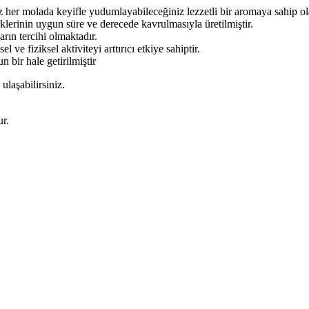
z her molada keyifle yudumlayabileceğiniz lezzetli bir aromaya sahip ola
klerinin uygun süre ve derecede kavrulmasıyla üretilmiştir.
rın tercihi olmaktadır.
l ve fiziksel aktiviteyi arttırıcı etkiye sahiptir.
bir hale getirilmiştir
 ulaşabilirsiniz.
ur.