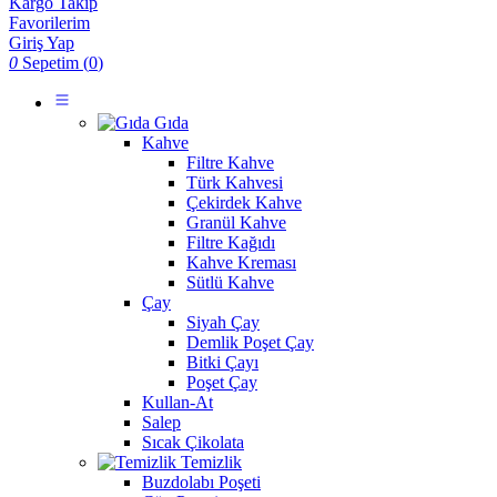
Kargo Takip
Favorilerim
Giriş Yap
0
Sepetim (
0
)
Gıda
Kahve
Filtre Kahve
Türk Kahvesi
Çekirdek Kahve
Granül Kahve
Filtre Kağıdı
Kahve Kreması
Sütlü Kahve
Çay
Siyah Çay
Demlik Poşet Çay
Bitki Çayı
Poşet Çay
Kullan-At
Salep
Sıcak Çikolata
Temizlik
Buzdolabı Poşeti