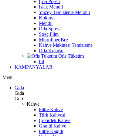
Çöp Poşeti
Islak Mendil
Yüzey Temizleme Mendili
Kolonya
Mendil
Oda Spreyi
Streç Film
Mikrofiber Bez
Kahve Makinesi Temizleme
Oda Kokusu
Ofis Tüketim
Pil
KAMPANYALAR
Menü
Gıda
Gıda
Geri
Kahve
Filtre Kahve
Türk Kahvesi
Çekirdek Kahve
Granül Kahve
Filtre Kağıdı