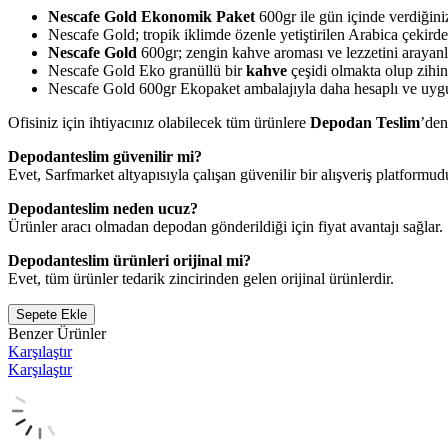
Nescafe Gold Ekonomik Paket
600gr ile gün içinde verdiğini
Nescafe Gold; tropik iklimde özenle yetiştirilen Arabica çekirde
Nescafe Gold
600gr; zengin kahve aroması ve lezzetini arayanla
Nescafe Gold Eko granüllü bir
kahve
çeşidi olmakta olup zihinse
Nescafe Gold 600gr Ekopaket ambalajıyla daha hesaplı ve uygun 
Ofisiniz için ihtiyacınız olabilecek tüm ürünlere
Depodan Teslim
’den
Depodanteslim güvenilir mi?
Evet, Sarfmarket altyapısıyla çalışan güvenilir bir alışveriş platformud
Depodanteslim neden ucuz?
Ürünler aracı olmadan depodan gönderildiği için fiyat avantajı sağlar.
Depodanteslim ürünleri orijinal mi?
Evet, tüm ürünler tedarik zincirinden gelen orijinal ürünlerdir.
Sepete Ekle
Benzer Ürünler
Karşılaştır
Karşılaştır