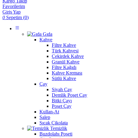
Kargo Takip
Favorilerim
Giriş Yap
0
Sepetim (
0
)
Gıda
Kahve
Filtre Kahve
Türk Kahvesi
Çekirdek Kahve
Granül Kahve
Filtre Kağıdı
Kahve Kreması
Sütlü Kahve
Çay
Siyah Çay
Demlik Poşet Çay
Bitki Çayı
Poşet Çay
Kullan-At
Salep
Sıcak Çikolata
Temizlik
Buzdolabı Poşeti