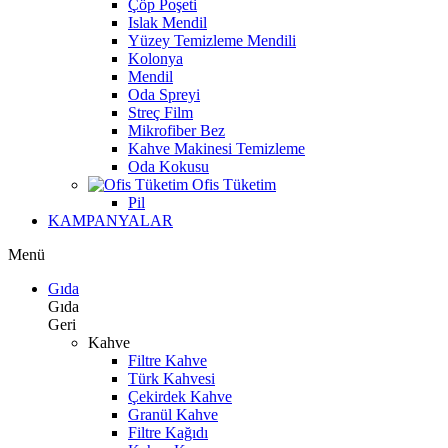
Çöp Poşeti
Islak Mendil
Yüzey Temizleme Mendili
Kolonya
Mendil
Oda Spreyi
Streç Film
Mikrofiber Bez
Kahve Makinesi Temizleme
Oda Kokusu
Ofis Tüketim
Pil
KAMPANYALAR
Menü
Gıda
Gıda
Geri
Kahve
Filtre Kahve
Türk Kahvesi
Çekirdek Kahve
Granül Kahve
Filtre Kağıdı