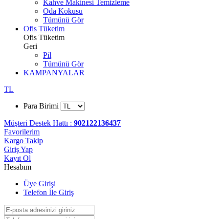
Kahve Makinesi Temizleme
Oda Kokusu
Tümünü Gör
Ofis Tüketim
Ofis Tüketim
Geri
Pil
Tümünü Gör
KAMPANYALAR
TL
Para Birimi
Müşteri Destek Hattı :
902122136437
Favorilerim
Kargo Takip
Giriş Yap
Kayıt Ol
Hesabım
Üye Girişi
Telefon İle Giriş